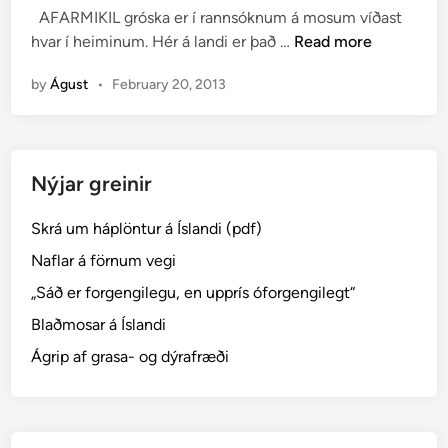
AFARMIKIL gróska er í rannsóknum á mosum víðast
e
M
hvar í heiminum. Hér á landi er það …
Read more
d
a
i
by
Águst
•
February 20, 2013
r
n
k
v
e
Nýjar greinir
r
ð
Skrá um háplöntur á Íslandi (pdf)
t
í
Naflar á förnum vegi
ð
„Sáð er forgengilegu, en upprís óforgengilegt“
i
Blaðmosar á Íslandi
n
d
Ágrip af grasa- og dýrafræði
i
a
f