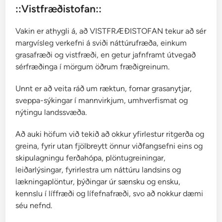
m
::Vistfræðistofan::
o
s
Vakin er athygli á, að VISTFRÆÐISTOFAN tekur að sér
u
margvísleg verkefni á sviði náttúrufræða, einkum
m
grasafræði og vistfræði, en getur jafnframt útvegað
sérfræðinga í mörgum öðrum fræðigreinum.
Unnt er að veita ráð um ræktun, fornar grasanytjar,
sveppa-sýkingar í mannvirkjum, umhverfismat og
nýtingu landssvæða.
Að auki höfum við tekið að okkur yfirlestur ritgerða og
greina, fyrir utan fjölbreytt önnur viðfangsefni eins og
skipulagningu ferðahópa, plöntugreiningar,
leiðarlýsingar, fyrirlestra um náttúru landsins og
lækningaplöntur, þýðingar úr sænsku og ensku,
kennslu í líffræði og lífefnafræði, svo að nokkur dæmi
séu nefnd.