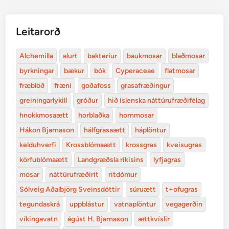
Leitarorð
Alchemilla
alurt
bakteríur
baukmosar
blaðmosar
byrkningar
bækur
bók
Cyperaceae
flatmosar
fræblöð
fræni
goðafoss
grasafræðingur
greiningarlykill
gróður
hið íslenska náttúrufræðifélag
hnokkmosaætt
horblaðka
hornmosar
Hákon Bjarnason
hálfgrasaætt
háplöntur
kelduhverfi
Krossblómaætt
krossgras
kveisugras
körfublómaætt
Landgræðsla ríkisins
lyfjagras
mosar
náttúrufræðirit
ritdómur
Sólveig Aðalbjörg Sveinsdóttir
súruætt
t+ofugras
tegundaskrá
uppblástur
vatnaplöntur
vegagerðin
víkingavatn
ágúst H. Bjarnason
ættkvíslir