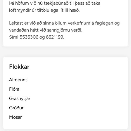
Þá höfum við nú tækjabúnað til þess að taka
loftmyndir úr tiltölulega lítilli hæð.
Leitast er við að sinna öllum verkefnum á faglegan og
vandaðan hátt við sanngjörnu verði.
Sími 5536306 og 6621199.
Flokkar
Almennt
Flóra
Grasnytjar
Gróður
Mosar