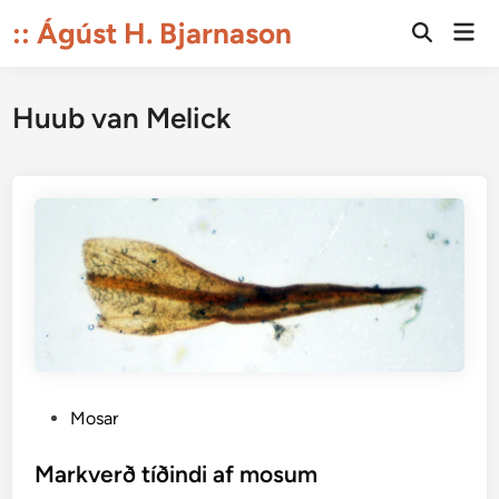
Skip
:: Ágúst H. Bjarnason
Mai
to
Open
Men
Search
content
Huub van Melick
P
Mosar
o
s
Markverð tíðindi af mosum
t