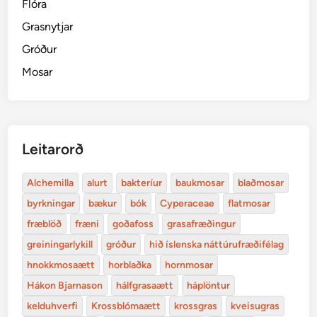
Flóra
Grasnytjar
Gróður
Mosar
Leitarorð
Alchemilla
alurt
bakteríur
baukmosar
blaðmosar
byrkningar
bækur
bók
Cyperaceae
flatmosar
fræblöð
fræni
goðafoss
grasafræðingur
greiningarlykill
gróður
hið íslenska náttúrufræðifélag
hnokkmosaætt
horblaðka
hornmosar
Hákon Bjarnason
hálfgrasaætt
háplöntur
kelduhverfi
Krossblómaætt
krossgras
kveisugras