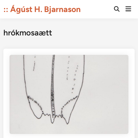
Skip
:: Ágúst H. Bjarnason
Mai
to
Open
Men
Search
content
hrókmosaætt