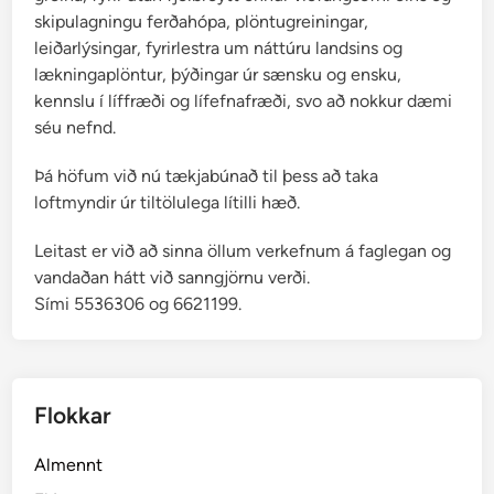
skipulagningu ferðahópa, plöntugreiningar,
leiðarlýsingar, fyrirlestra um náttúru landsins og
lækningaplöntur, þýðingar úr sænsku og ensku,
kennslu í líffræði og lífefnafræði, svo að nokkur dæmi
séu nefnd.
Þá höfum við nú tækjabúnað til þess að taka
loftmyndir úr tiltölulega lítilli hæð.
Leitast er við að sinna öllum verkefnum á faglegan og
vandaðan hátt við sanngjörnu verði.
Sími 5536306 og 6621199.
Flokkar
Almennt