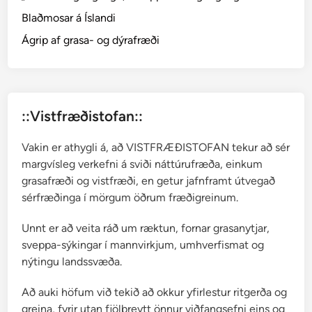
n
Blaðmosar á Íslandi
–
s
Ágrip af grasa- og dýrafræði
e
i
l
m
::Vistfræðistofan::
o
s
Vakin er athygli á, að VISTFRÆÐISTOFAN tekur að sér
a
margvísleg verkefni á sviði náttúrufræða, einkum
r
grasafræði og vistfræði, en getur jafnframt útvegað
sérfræðinga í mörgum öðrum fræðigreinum.
Unnt er að veita ráð um ræktun, fornar grasanytjar,
sveppa-sýkingar í mannvirkjum, umhverfismat og
nýtingu landssvæða.
Að auki höfum við tekið að okkur yfirlestur ritgerða og
greina, fyrir utan fjölbreytt önnur viðfangsefni eins og