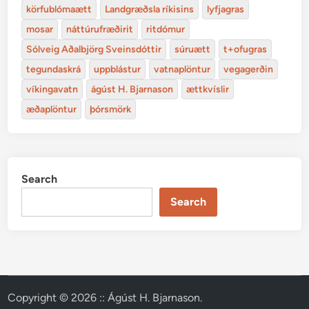
körfublómaætt
Landgræðsla ríkisins
lyfjagras
mosar
náttúrufræðirit
ritdómur
Sólveig Aðalbjörg Sveinsdóttir
súruætt
t+ofugras
tegundaskrá
uppblástur
vatnaplöntur
vegagerðin
víkingavatn
ágúst H. Bjarnason
ættkvíslir
æðaplöntur
þórsmörk
Search
Search
Copyright © 2026
:: Ágúst H. Bjarnason
.