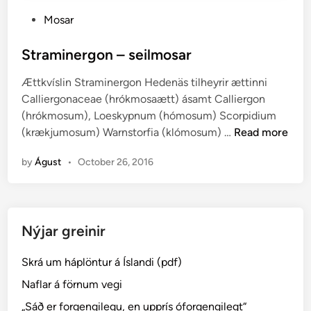
P
Mosar
o
s
Straminergon – seilmosar
t
Ættkvíslin Straminergon Hedenäs tilheyrir ættinni
e
Calliergonaceae (hrókmosaætt) ásamt Calliergon
d
(hrókmosum), Loeskypnum (hómosum) Scorpidium
i
S
(krækjumosum) Warnstorfia (klómosum) …
Read more
n
t
by
Águst
•
October 26, 2016
r
a
m
i
Nýjar greinir
n
e
Skrá um háplöntur á Íslandi (pdf)
r
g
Naflar á förnum vegi
o
„Sáð er forgengilegu, en upprís óforgengilegt“