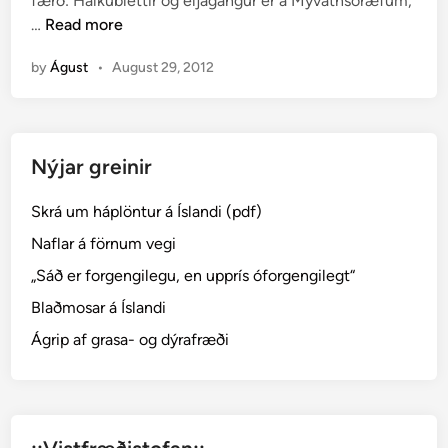
færð: Hálkublettir og éljagangur er á Mývatnsöræfum,
d
H
…
Read more
i
ó
n
by
Águst
•
August 29, 2012
l
s
f
j
Nýjar greinir
ö
l
Skrá um háplöntur á Íslandi (pdf)
l
o
Naflar á förnum vegi
g
„Sáð er forgengilegu, en upprís óforgengilegt“
H
Blaðmosar á Íslandi
e
l
Ágrip af grasa- og dýrafræði
l
i
s
h