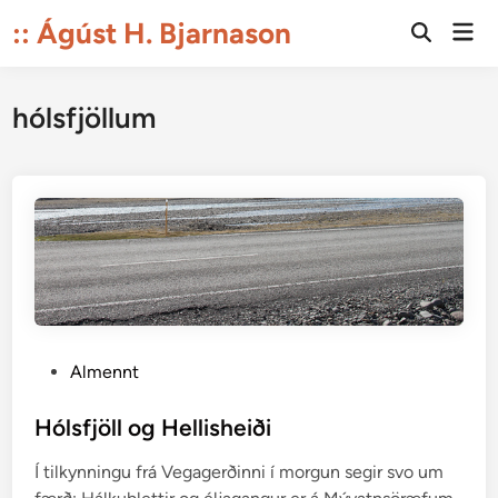
Skip
:: Ágúst H. Bjarnason
Mai
to
Open
Men
Search
content
hólsfjöllum
P
Almennt
o
s
Hólsfjöll og Hellisheiði
t
Í tilkynningu frá Vegagerðinni í morgun segir svo um
e