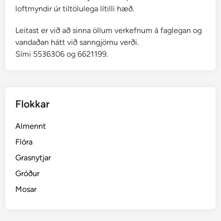
loftmyndir úr tiltölulega lítilli hæð.
Leitast er við að sinna öllum verkefnum á faglegan og
vandaðan hátt við sanngjörnu verði.
Sími 5536306 og 6621199.
Flokkar
Almennt
Flóra
Grasnytjar
Gróður
Mosar