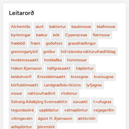
Leitarorð
Alchemilla
alurt
bakteríur
baukmosar
blaðmosar
byrkningar
bækur
bók
Cyperaceae
flatmosar
fræblöð
fræni
goðafoss
grasafræðingur
greiningarlykill
gróður
hið íslenska náttúrufræðifélag
hnokkmosaætt
horblaðka
hornmosar
Hákon Bjarnason
hálfgrasaætt
háplöntur
kelduhverfi
Krossblómaætt
krossgras
kveisugras
körfublómaætt
Landgræðsla ríkisins
lyfjagras
mosar
náttúrufræðirit
ritdómur
Sólveig Aðalbjörg Sveinsdóttir
súruætt
t+ofugras
tegundaskrá
uppblástur
vatnaplöntur
vegagerðin
víkingavatn
ágúst H. Bjarnason
ættkvíslir
æðaplöntur
þórsmörk