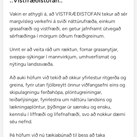
::Vistfræðistofan::
e
i
Vakin er athygli á, að VISTFRÆÐISTOFAN tekur að sér
ð
margvísleg verkefni á sviði náttúrufræða, einkum
i
grasafræði og vistfræði, en getur jafnframt útvegað
sérfræðinga í mörgum öðrum fræðigreinum.
Unnt er að veita ráð um ræktun, fornar grasanytjar,
sveppa-sýkingar í mannvirkjum, umhverfismat og
nýtingu landssvæða.
Að auki höfum við tekið að okkur yfirlestur ritgerða og
greina, fyrir utan fjölbreytt önnur viðfangsefni eins og
skipulagningu ferðahópa, plöntugreiningar,
leiðarlýsingar, fyrirlestra um náttúru landsins og
lækningaplöntur, þýðingar úr sænsku og ensku,
kennslu í líffræði og lífefnafræði, svo að nokkur dæmi
séu nefnd.
Þá höfum við nú tækjabúnað til þess að taka