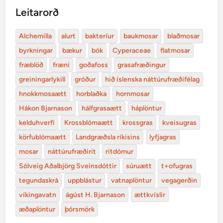
Leitarorð
Alchemilla
alurt
bakteríur
baukmosar
blaðmosar
byrkningar
bækur
bók
Cyperaceae
flatmosar
fræblöð
fræni
goðafoss
grasafræðingur
greiningarlykill
gróður
hið íslenska náttúrufræðifélag
hnokkmosaætt
horblaðka
hornmosar
Hákon Bjarnason
hálfgrasaætt
háplöntur
kelduhverfi
Krossblómaætt
krossgras
kveisugras
körfublómaætt
Landgræðsla ríkisins
lyfjagras
mosar
náttúrufræðirit
ritdómur
Sólveig Aðalbjörg Sveinsdóttir
súruætt
t+ofugras
tegundaskrá
uppblástur
vatnaplöntur
vegagerðin
víkingavatn
ágúst H. Bjarnason
ættkvíslir
æðaplöntur
þórsmörk