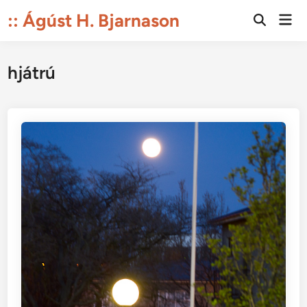
Skip
:: Ágúst H. Bjarnason
Mai
to
Open
Men
Search
content
hjátrú