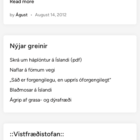
e
Read more
i
i
n
by
Águst
•
August 14, 2012
t
i
l
y
Nýjar greinir
n
g
Skrá um háplöntur á Íslandi (pdf)
─
C
Naflar á förnum vegi
a
„Sáð er forgengilegu, en upprís óforgengilegt“
l
Blaðmosar á Íslandi
l
u
Ágrip af grasa- og dýrafræði
n
a
v
u
::Vistfræðistofan::
l