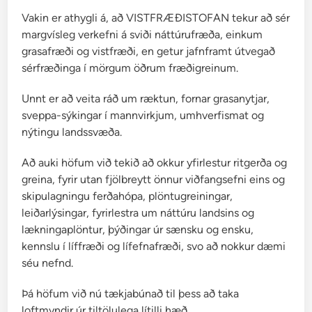
g
Vakin er athygli á, að VISTFRÆÐISTOFAN tekur að sér
a
margvísleg verkefni á sviði náttúrufræða, einkum
r
grasafræði og vistfræði, en getur jafnframt útvegað
i
sérfræðinga í mörgum öðrum fræðigreinum.
s
Unnt er að veita ráð um ræktun, fornar grasanytjar,
sveppa-sýkingar í mannvirkjum, umhverfismat og
nýtingu landssvæða.
Að auki höfum við tekið að okkur yfirlestur ritgerða og
greina, fyrir utan fjölbreytt önnur viðfangsefni eins og
skipulagningu ferðahópa, plöntugreiningar,
leiðarlýsingar, fyrirlestra um náttúru landsins og
lækningaplöntur, þýðingar úr sænsku og ensku,
kennslu í líffræði og lífefnafræði, svo að nokkur dæmi
séu nefnd.
Þá höfum við nú tækjabúnað til þess að taka
loftmyndir úr tiltölulega lítilli hæð.