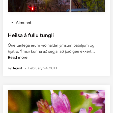
P
Almennt
o
s
Heilsa á fullu tungli
t
Óneitanlega erum við haldin ýmsum bábiljum og
e
H
hjátrú. Ýmsir kunna að segja, að það geri ekkert …
d
e
Read more
i
i
n
by
Águst
•
February 24, 2013
l
s
a
á
f
u
l
l