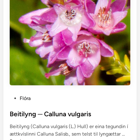
u
t
u
n
g
l
i
P
Flóra
o
s
Beitilyng ─ Calluna vulgaris
t
Beitilyng (Calluna vulgaris (L.) Hull) er eina tegundin í
e
B
ættkvíslinni Calluna Salisb., sem telst til lyngættar …
d