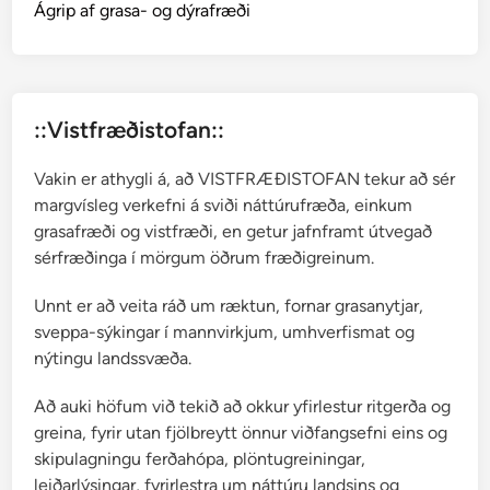
Ágrip af grasa- og dýrafræði
::Vistfræðistofan::
Vakin er athygli á, að VISTFRÆÐISTOFAN tekur að sér
margvísleg verkefni á sviði náttúrufræða, einkum
grasafræði og vistfræði, en getur jafnframt útvegað
sérfræðinga í mörgum öðrum fræðigreinum.
Unnt er að veita ráð um ræktun, fornar grasanytjar,
sveppa-sýkingar í mannvirkjum, umhverfismat og
nýtingu landssvæða.
Að auki höfum við tekið að okkur yfirlestur ritgerða og
greina, fyrir utan fjölbreytt önnur viðfangsefni eins og
skipulagningu ferðahópa, plöntugreiningar,
leiðarlýsingar, fyrirlestra um náttúru landsins og