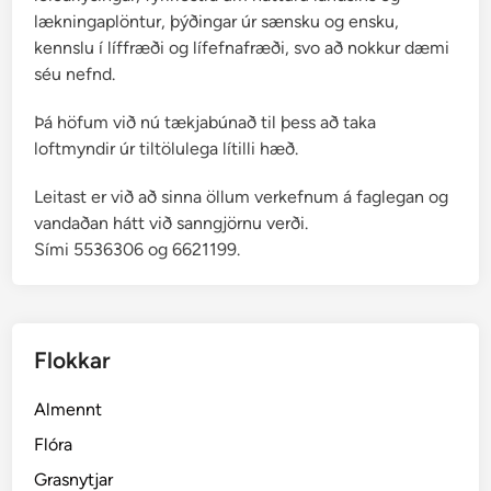
lækningaplöntur, þýðingar úr sænsku og ensku,
kennslu í líffræði og lífefnafræði, svo að nokkur dæmi
séu nefnd.
Þá höfum við nú tækjabúnað til þess að taka
loftmyndir úr tiltölulega lítilli hæð.
Leitast er við að sinna öllum verkefnum á faglegan og
vandaðan hátt við sanngjörnu verði.
Sími 5536306 og 6621199.
Flokkar
Almennt
Flóra
Grasnytjar