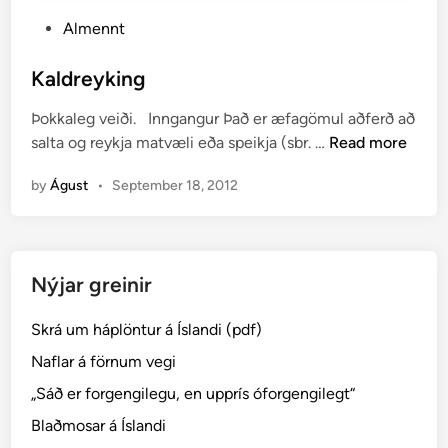
P
Almennt
o
s
Kaldreyking
t
Þokkaleg veiði. Inngangur Það er æfagömul aðferð að
e
K
salta og reykja matvæli eða speikja (sbr. …
Read more
d
a
i
by
Águst
•
September 18, 2012
l
n
d
r
e
Nýjar greinir
y
k
Skrá um háplöntur á Íslandi (pdf)
i
n
Naflar á förnum vegi
g
„Sáð er forgengilegu, en upprís óforgengilegt“
Blaðmosar á Íslandi