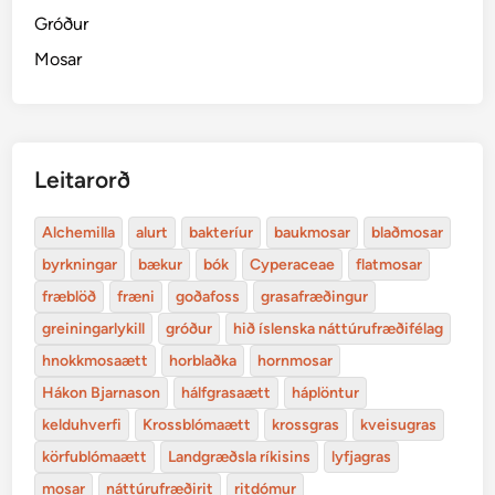
Gróður
Mosar
Leitarorð
Alchemilla
alurt
bakteríur
baukmosar
blaðmosar
byrkningar
bækur
bók
Cyperaceae
flatmosar
fræblöð
fræni
goðafoss
grasafræðingur
greiningarlykill
gróður
hið íslenska náttúrufræðifélag
hnokkmosaætt
horblaðka
hornmosar
Hákon Bjarnason
hálfgrasaætt
háplöntur
kelduhverfi
Krossblómaætt
krossgras
kveisugras
körfublómaætt
Landgræðsla ríkisins
lyfjagras
mosar
náttúrufræðirit
ritdómur