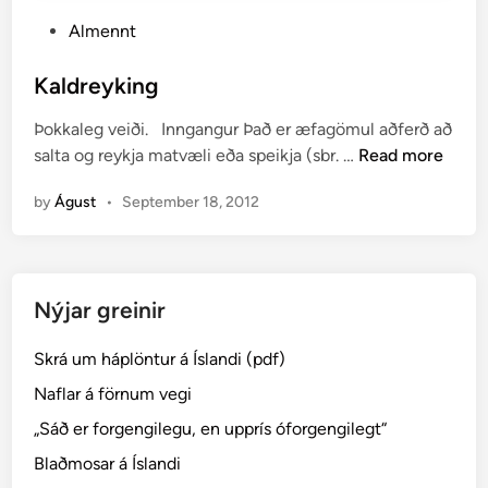
P
Almennt
o
s
Kaldreyking
t
Þokkaleg veiði. Inngangur Það er æfagömul aðferð að
e
K
salta og reykja matvæli eða speikja (sbr. …
Read more
d
a
i
by
Águst
•
September 18, 2012
l
n
d
r
e
Nýjar greinir
y
k
Skrá um háplöntur á Íslandi (pdf)
i
n
Naflar á förnum vegi
g
„Sáð er forgengilegu, en upprís óforgengilegt“
Blaðmosar á Íslandi