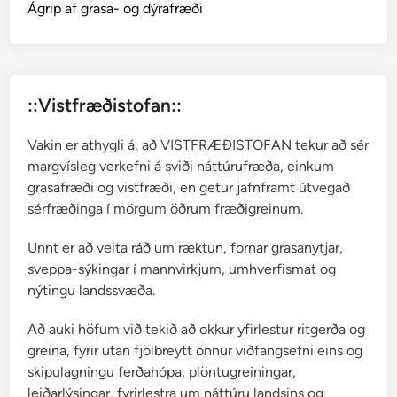
Ágrip af grasa- og dýrafræði
::Vistfræðistofan::
Vakin er athygli á, að VISTFRÆÐISTOFAN tekur að sér
margvísleg verkefni á sviði náttúrufræða, einkum
grasafræði og vistfræði, en getur jafnframt útvegað
sérfræðinga í mörgum öðrum fræðigreinum.
Unnt er að veita ráð um ræktun, fornar grasanytjar,
sveppa-sýkingar í mannvirkjum, umhverfismat og
nýtingu landssvæða.
Að auki höfum við tekið að okkur yfirlestur ritgerða og
greina, fyrir utan fjölbreytt önnur viðfangsefni eins og
skipulagningu ferðahópa, plöntugreiningar,
leiðarlýsingar, fyrirlestra um náttúru landsins og