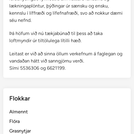
lækningaplöntur, þýðingar úr sænsku og ensku,
kennslu í líffræði og lífefnafræði, svo að nokkur dæmi
séu nefnd.
Þá höfum við nú tækjabúnað til þess að taka
loftmyndir úr tiltölulega lítilli hæð.
Leitast er við að sinna öllum verkefnum á faglegan og
vandaðan hátt við sanngjörnu verði.
Sími 5536306 og 6621199.
Flokkar
Almennt
Flóra
Grasnytjar