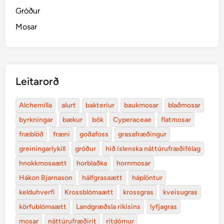
Gróður
Mosar
Leitarorð
Alchemilla
alurt
bakteríur
baukmosar
blaðmosar
byrkningar
bækur
bók
Cyperaceae
flatmosar
fræblöð
fræni
goðafoss
grasafræðingur
greiningarlykill
gróður
hið íslenska náttúrufræðifélag
hnokkmosaætt
horblaðka
hornmosar
Hákon Bjarnason
hálfgrasaætt
háplöntur
kelduhverfi
Krossblómaætt
krossgras
kveisugras
körfublómaætt
Landgræðsla ríkisins
lyfjagras
mosar
náttúrufræðirit
ritdómur