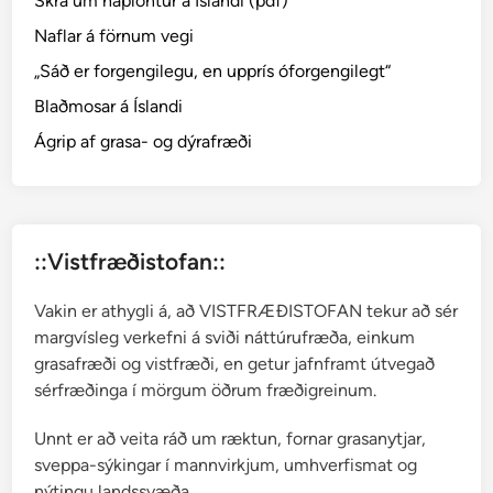
Skrá um háplöntur á Íslandi (pdf)
l
l
Naflar á förnum vegi
a
„Sáð er forgengilegu, en upprís óforgengilegt“
–
Blaðmosar á Íslandi
t
i
Ágrip af grasa- og dýrafræði
n
d
i
l
::Vistfræðistofan::
m
o
Vakin er athygli á, að VISTFRÆÐISTOFAN tekur að sér
s
margvísleg verkefni á sviði náttúrufræða, einkum
a
grasafræði og vistfræði, en getur jafnframt útvegað
r
sérfræðinga í mörgum öðrum fræðigreinum.
Unnt er að veita ráð um ræktun, fornar grasanytjar,
sveppa-sýkingar í mannvirkjum, umhverfismat og
nýtingu landssvæða.