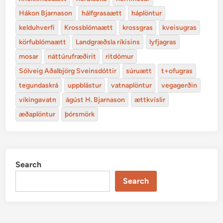
Hákon Bjarnason
hálfgrasaætt
háplöntur
kelduhverfi
Krossblómaætt
krossgras
kveisugras
körfublómaætt
Landgræðsla ríkisins
lyfjagras
mosar
náttúrufræðirit
ritdómur
Sólveig Aðalbjörg Sveinsdóttir
súruætt
t+ofugras
tegundaskrá
uppblástur
vatnaplöntur
vegagerðin
víkingavatn
ágúst H. Bjarnason
ættkvíslir
æðaplöntur
þórsmörk
Search
Search