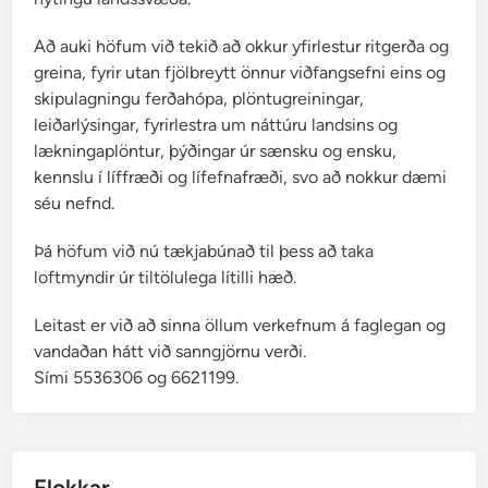
Að auki höfum við tekið að okkur yfirlestur ritgerða og
greina, fyrir utan fjölbreytt önnur viðfangsefni eins og
skipulagningu ferðahópa, plöntugreiningar,
leiðarlýsingar, fyrirlestra um náttúru landsins og
lækningaplöntur, þýðingar úr sænsku og ensku,
kennslu í líffræði og lífefnafræði, svo að nokkur dæmi
séu nefnd.
Þá höfum við nú tækjabúnað til þess að taka
loftmyndir úr tiltölulega lítilli hæð.
Leitast er við að sinna öllum verkefnum á faglegan og
vandaðan hátt við sanngjörnu verði.
Sími 5536306 og 6621199.
Flokkar