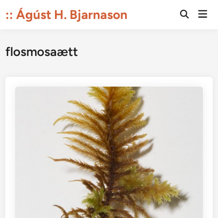
Skip
:: Ágúst H. Bjarnason
Mai
to
Open
Men
Search
content
flosmosaætt