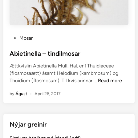
P
Mosar
o
s
Abietinella – tindilmosar
t
Ættkvíslin Abietinella Müll. Hal. er í Thuidiaceae
e
(flosmosaætt) ásamt Helodium (kambmosum) og
d
A
Thuidium (flosmosum). Til kvíslarinnar …
Read more
i
b
n
by
Águst
•
April 26, 2017
i
e
t
i
Nýjar greinir
n
e