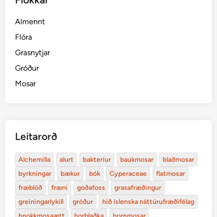
Almennt
Flóra
Grasnytjar
Gróður
Mosar
Leitarorð
Alchemilla
alurt
bakteríur
baukmosar
blaðmosar
byrkningar
bækur
bók
Cyperaceae
flatmosar
fræblöð
fræni
goðafoss
grasafræðingur
greiningarlykill
gróður
hið íslenska náttúrufræðifélag
hnokkmosaætt
horblaðka
hornmosar