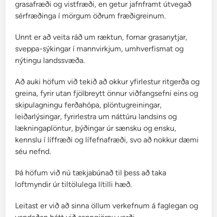
grasafræði og vistfræði, en getur jafnframt útvegað
sérfræðinga í mörgum öðrum fræðigreinum.
Unnt er að veita ráð um ræktun, fornar grasanytjar,
sveppa-sýkingar í mannvirkjum, umhverfismat og
nýtingu landssvæða.
Að auki höfum við tekið að okkur yfirlestur ritgerða og
greina, fyrir utan fjölbreytt önnur viðfangsefni eins og
skipulagningu ferðahópa, plöntugreiningar,
leiðarlýsingar, fyrirlestra um náttúru landsins og
lækningaplöntur, þýðingar úr sænsku og ensku,
kennslu í líffræði og lífefnafræði, svo að nokkur dæmi
séu nefnd.
Þá höfum við nú tækjabúnað til þess að taka
loftmyndir úr tiltölulega lítilli hæð.
Leitast er við að sinna öllum verkefnum á faglegan og