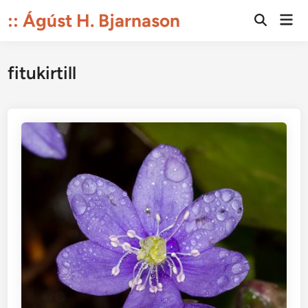
Skip
:: Ágúst H. Bjarnason
Mai
to
Open
Men
Search
content
fitukirtill