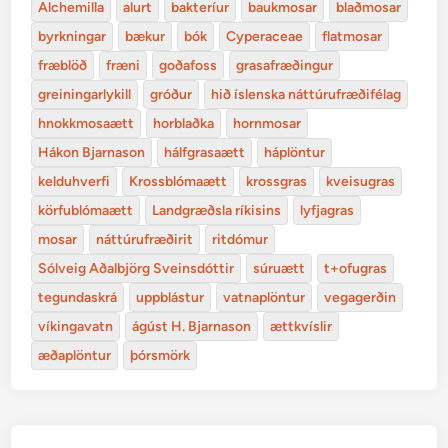
Alchemilla
alurt
bakteríur
baukmosar
blaðmosar
byrkningar
bækur
bók
Cyperaceae
flatmosar
fræblöð
fræni
goðafoss
grasafræðingur
greiningarlykill
gróður
hið íslenska náttúrufræðifélag
hnokkmosaætt
horblaðka
hornmosar
Hákon Bjarnason
hálfgrasaætt
háplöntur
kelduhverfi
Krossblómaætt
krossgras
kveisugras
körfublómaætt
Landgræðsla ríkisins
lyfjagras
mosar
náttúrufræðirit
ritdómur
Sólveig Aðalbjörg Sveinsdóttir
súruætt
t+ofugras
tegundaskrá
uppblástur
vatnaplöntur
vegagerðin
víkingavatn
ágúst H. Bjarnason
ættkvíslir
æðaplöntur
þórsmörk