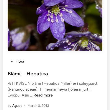
P
Flóra
o
s
Blámi ─ Hepatica
t
ÆTTKVÍSLIN blámi (Hepatica Miller) er í sóleyjaætt
e
(Ranunculaceae). Til hennar heyra fjölærar jurtir í
d
B
Evrópu, Asíu …
Read more
i
l
n
by
Águst
•
March 3, 2013
á