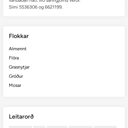
vandaðan hátt við sanngjörnu verði.
Sími 5536306 og 6621199.
Flokkar
Almennt
Flóra
Grasnytjar
Gróður
Mosar
Leitarorð