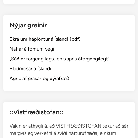
m
i
─
Nýjar greinir
H
e
Skrá um háplöntur á Íslandi (pdf)
p
a
Naflar á förnum vegi
t
„Sáð er forgengilegu, en upprís óforgengilegt“
i
Blaðmosar á Íslandi
c
a
Ágrip af grasa- og dýrafræði
::Vistfræðistofan::
Vakin er athygli á, að VISTFRÆÐISTOFAN tekur að sér
margvísleg verkefni á sviði náttúrufræða, einkum