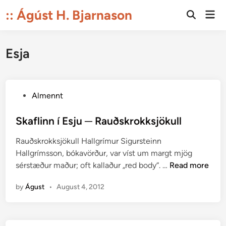
Skip
:: Ágúst H. Bjarnason
Mai
to
Open
Men
Search
content
Esja
P
Almennt
o
s
Skaflinn í Esju ─ Rauðskrokksjökull
t
Rauðskrokksjökull Hallgrímur Sigursteinn
e
Hallgrímsson, bókavörður, var víst um margt mjög
d
S
sérstæður maður; oft kallaður „red body“. …
Read more
i
k
n
by
Águst
•
August 4, 2012
a
f
l
i