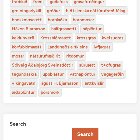
fræblöð
fræni
goðafoss
grasafræðingur
greiningarlykill
gróður
hið íslenska náttúrufræðifélag
hnokkmosaætt
horblaðka
hornmosar
Hákon Bjarnason
hálfgrasaætt
háplöntur
kelduhverfi
Krossblómaætt
krossgras
kveisugras
körfublómaætt
Landgræðsla ríkisins
lyfjagras
mosar
náttúrufræðirit
ritdómur
Sólveig Aðalbjörg Sveinsdóttir
súruætt
t+ofugras
tegundaskrá
uppblástur
vatnaplöntur
vegagerðin
víkingavatn
ágúst H. Bjarnason
ættkvíslir
æðaplöntur
þórsmörk
Search
Search