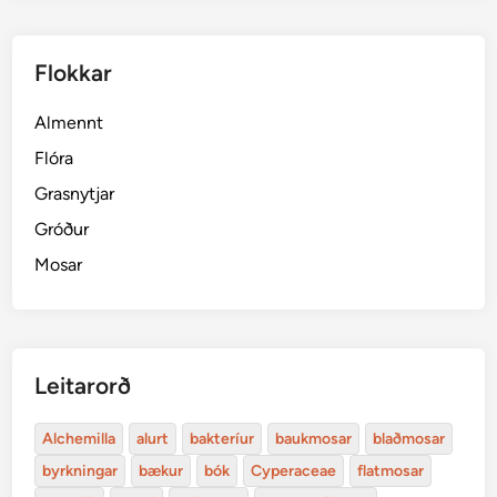
Flokkar
Almennt
Flóra
Grasnytjar
Gróður
Mosar
Leitarorð
Alchemilla
alurt
bakteríur
baukmosar
blaðmosar
byrkningar
bækur
bók
Cyperaceae
flatmosar