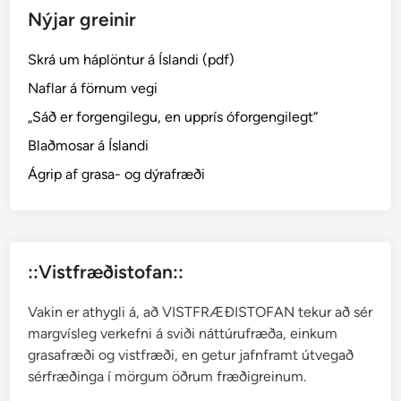
Nýjar greinir
n
n
Skrá um háplöntur á Íslandi (pdf)
í
E
Naflar á förnum vegi
s
„Sáð er forgengilegu, en upprís óforgengilegt“
j
Blaðmosar á Íslandi
u
─
Ágrip af grasa- og dýrafræði
R
a
u
ð
::Vistfræðistofan::
s
k
Vakin er athygli á, að VISTFRÆÐISTOFAN tekur að sér
r
margvísleg verkefni á sviði náttúrufræða, einkum
o
grasafræði og vistfræði, en getur jafnframt útvegað
k
sérfræðinga í mörgum öðrum fræðigreinum.
k