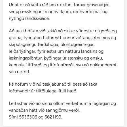
s
Unnt er að veita ráð um ræktun, fornar grasanytjar,
j
sveppa-sýkingar í mannvirkjum, umhverfismat og
ö
nýtingu landssvæða.
k
u
Að auki höfum við tekið að okkur yfirlestur ritgerða og
l
greina, fyrir utan fjölbreytt önnur viðfangsefni eins og
l
skipulagningu ferðahópa, plöntugreiningar,
leiðarlýsingar, fyrirlestra um náttúru landsins og
lækningaplöntur, þýðingar úr sænsku og ensku,
kennslu í líffræði og lífefnafræði, svo að nokkur dæmi
séu nefnd.
Þá höfum við nú tækjabúnað til þess að taka
loftmyndir úr tiltölulega lítilli hæð.
Leitast er við að sinna öllum verkefnum á faglegan og
vandaðan hátt við sanngjörnu verði.
Sími 5536306 og 6621199.