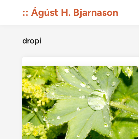
Skip
:: Ágúst H. Bjarnason
to
content
dropi