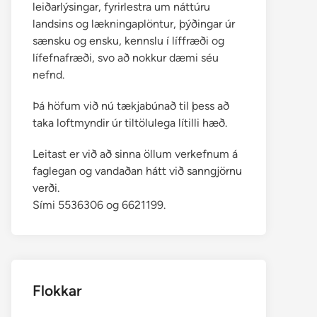
leiðarlýsingar, fyrirlestra um náttúru
landsins og lækningaplöntur, þýðingar úr
sænsku og ensku, kennslu í líffræði og
lífefnafræði, svo að nokkur dæmi séu
nefnd.
Þá höfum við nú tækjabúnað til þess að
taka loftmyndir úr tiltölulega lítilli hæð.
Leitast er við að sinna öllum verkefnum á
faglegan og vandaðan hátt við sanngjörnu
verði.
Sími 5536306 og 6621199.
Flokkar