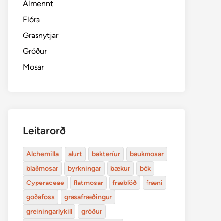
Almennt
Flóra
Grasnytjar
Gróður
Mosar
Leitarorð
Alchemilla
alurt
bakteríur
baukmosar
blaðmosar
byrkningar
bækur
bók
Cyperaceae
flatmosar
fræblöð
fræni
goðafoss
grasafræðingur
greiningarlykill
gróður