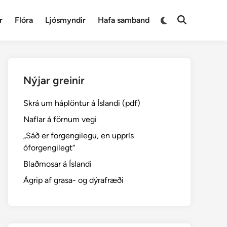
Switch
r
Flóra
Ljósmyndir
Hafa samband
Open
to
Search
dark
mode
Nýjar greinir
Skrá um háplöntur á Íslandi (pdf)
Naflar á förnum vegi
„Sáð er forgengilegu, en upprís
óforgengilegt“
Blaðmosar á Íslandi
Ágrip af grasa- og dýrafræði