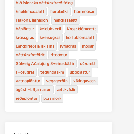
hið íslenska náttúrufræðifélag
hnokkmosaætt
horblaðka
hornmosar
Hákon Bjarnason
hálfgrasaætt
háplöntur
kelduhverfi
Krossblómaætt
krossgras
kveisugras
körfublómaætt
Landgræðsla ríkisins
lyfjagras
mosar
náttúrufræðirit
ritdómur
Sólveig Aðalbjörg Sveinsdóttir
súruætt
t+ofugras
tegundaskrá
uppblástur
vatnaplöntur
vegagerðin
víkingavatn
ágúst H. Bjarnason
ættkvíslir
æðaplöntur
þórsmörk