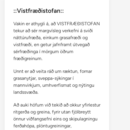
::Vistfræðistofan::
Vakin er athygli á, að VISTFRÆÐISTOFAN
tekur að sér margvísleg verkefni á sviði
náttúrufræða, einkum grasafræði og
vistfræði, en getur jafnframt útvegað
sérfræðinga í mörgum öðrum
fræðigreinum.
Unnt er að veita ráð um ræktun, fornar
grasanytjar, sveppa-sýkingar í
mannvirkjum, umhverfismat og nýtingu
landssvæða.
Að auki höfum við tekið að okkur yfirlestur
ritgerða og greina, fyrir utan fjölbreytt
önnur viðfangsefni eins og skipulagningu
ferðahópa, plöntugreiningar,