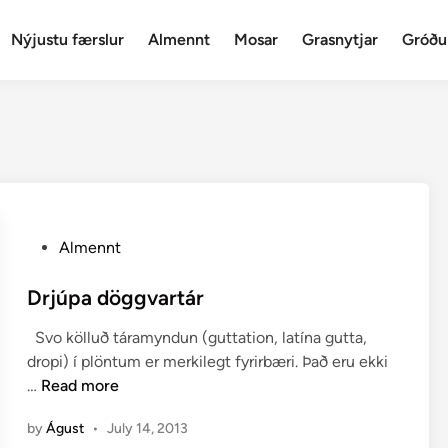
Nýjustu færslur
Almennt
Mosar
Grasnytjar
Gróðu
P
Almennt
o
s
Drjúpa döggvartár
t
Svo kölluð táramyndun (guttation, latína gutta,
e
dropi) í plöntum er merkilegt fyrirbæri. Það eru ekki
d
D
…
Read more
i
r
n
by
Águst
•
July 14, 2013
j