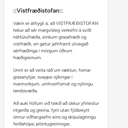
::Vistfræðistofan::
Vakin er athygli á, að VISTFRÆÐISTOFAN
tekur að sér margvísleg verkefni á sviði
náttúrufræða, einkum grasafræði og
vistfræði, en getur jafnframt útvegað
sérfræðinga í mörgum öðrum
fræðigreinum.
Unnt er að veita ráð um ræktun, fornar
grasanytjar, sveppa-sýkingar í
mannvirkjum, umhverfismat og nýtingu
landssvæða.
Að auki höfum við tekið að okkur yfirlestur
ritgerða og greina, fyrir utan fjölbreytt
önnur viðfangsefni eins og skipulagningu
ferðahópa, plöntugreiningar,