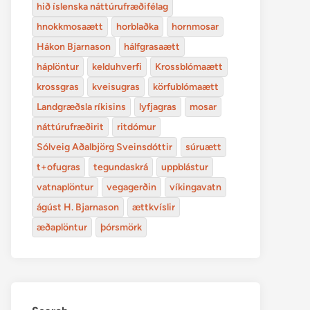
hið íslenska náttúrufræðifélag
hnokkmosaætt
horblaðka
hornmosar
Hákon Bjarnason
hálfgrasaætt
háplöntur
kelduhverfi
Krossblómaætt
krossgras
kveisugras
körfublómaætt
Landgræðsla ríkisins
lyfjagras
mosar
náttúrufræðirit
ritdómur
Sólveig Aðalbjörg Sveinsdóttir
súruætt
t+ofugras
tegundaskrá
uppblástur
vatnaplöntur
vegagerðin
víkingavatn
ágúst H. Bjarnason
ættkvíslir
æðaplöntur
þórsmörk