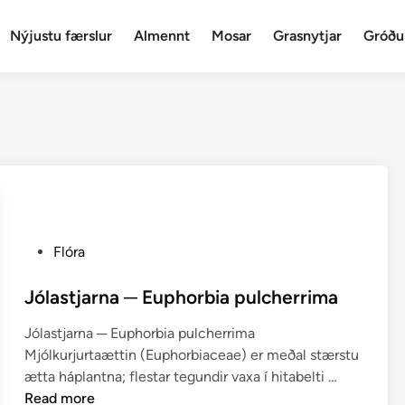
Nýjustu færslur
Almennt
Mosar
Grasnytjar
Gróðu
P
Flóra
o
s
Jólastjarna ─ Euphorbia pulcherrima
t
Jólastjarna ─ Euphorbia pulcherrima
e
Mjólkurjurtaættin (Euphorbiaceae) er meðal stærstu
d
J
ætta háplantna; flestar tegundir vaxa í hitabelti …
i
ó
Read more
n