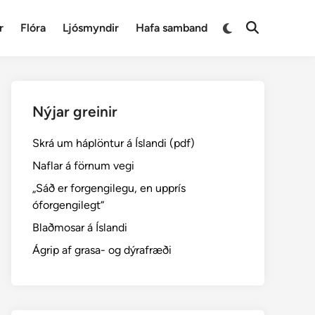
Switch
r
Flóra
Ljósmyndir
Hafa samband
Open
to
Search
dark
mode
Nýjar greinir
Skrá um háplöntur á Íslandi (pdf)
Naflar á förnum vegi
„Sáð er forgengilegu, en upprís
óforgengilegt“
Blaðmosar á Íslandi
Ágrip af grasa- og dýrafræði