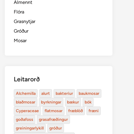
Almennt
Flóra
Grasnytjar
Gróður
Mosar
Leitarorð
Alchemilla
alurt
bakteríur
baukmosar
blaðmosar
byrkningar
bækur
bók
Cyperaceae
flatmosar
fræblöð
fræni
goðafoss
grasafræðingur
greiningarlykill
gróður