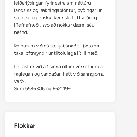
leiðarlýsingar, fyrirlestra um náttúru
landsins og lækningaplöntur, þýðingar úr
sænsku og ensku, kennslu í líffræði og
lífefnafræði, svo að nokkur dæmi séu
nefnd.
Þá höfum við nú tækjabúnað til þess að
taka loftmyndir úr tiltölulega lítilli hæð.
Leitast er við að sinna öllum verkefnum á
faglegan og vandaðan hátt við sanngjörnu
verði.
Sími 5536306 og 6621199.
Flokkar