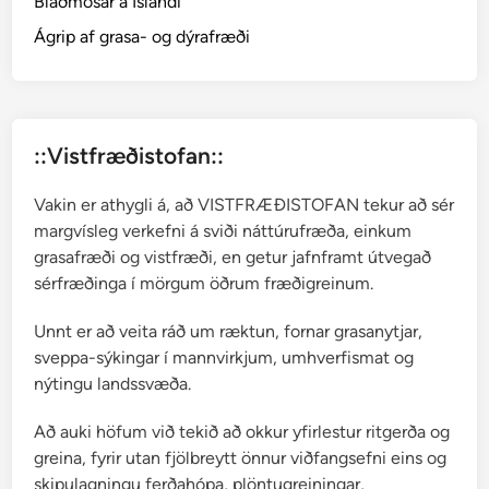
Blaðmosar á Íslandi
Ágrip af grasa- og dýrafræði
::Vistfræðistofan::
Vakin er athygli á, að VISTFRÆÐISTOFAN tekur að sér
margvísleg verkefni á sviði náttúrufræða, einkum
grasafræði og vistfræði, en getur jafnframt útvegað
sérfræðinga í mörgum öðrum fræðigreinum.
Unnt er að veita ráð um ræktun, fornar grasanytjar,
sveppa-sýkingar í mannvirkjum, umhverfismat og
nýtingu landssvæða.
Að auki höfum við tekið að okkur yfirlestur ritgerða og
greina, fyrir utan fjölbreytt önnur viðfangsefni eins og
skipulagningu ferðahópa, plöntugreiningar,