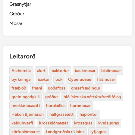
Grasnytjar
Gróður
Mosar
Leitarorð
Alchemilla
alurt
bakteríur
baukmosar
blaðmosar
byrkningar
bækur
bók
Cyperaceae
flatmosar
fræblöð
fræni
goðafoss
grasafræðingur
greiningarlykill
gróður
hið íslenska náttúrufræðifélag
hnokkmosaætt
horblaðka
hornmosar
Hákon Bjarnason
hálfgrasaætt
háplöntur
kelduhverfi
Krossblómaætt
krossgras
kveisugras
körfublómaætt
Landgræðsla ríkisins
lyfjagras