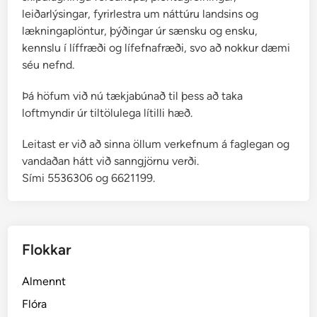
leiðarlýsingar, fyrirlestra um náttúru landsins og
lækningaplöntur, þýðingar úr sænsku og ensku,
kennslu í líffræði og lífefnafræði, svo að nokkur dæmi
séu nefnd.
Þá höfum við nú tækjabúnað til þess að taka
loftmyndir úr tiltölulega lítilli hæð.
Leitast er við að sinna öllum verkefnum á faglegan og
vandaðan hátt við sanngjörnu verði.
Sími 5536306 og 6621199.
Flokkar
Almennt
Flóra