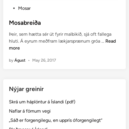
P
Mosar
o
s
Mosabreiða
t
Þeir, sem hætta sér út fyrir malbikið, sjá oft fallega
e
M
hluti. Á eyrum meðfram lækjarsprænum gróa …
Read
d
o
more
i
s
n
by
Águst
•
May 26, 2017
a
b
r
e
Nýjar greinir
i
ð
Skrá um háplöntur á Íslandi (pdf)
a
Naflar á förnum vegi
„Sáð er forgengilegu, en upprís óforgengilegt“