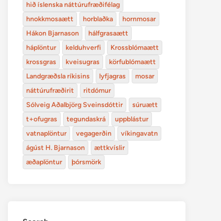
hið íslenska náttúrufræðifélag
hnokkmosaætt
horblaðka
hornmosar
Hákon Bjarnason
hálfgrasaætt
háplöntur
kelduhverfi
Krossblómaætt
krossgras
kveisugras
körfublómaætt
Landgræðsla ríkisins
lyfjagras
mosar
náttúrufræðirit
ritdómur
Sólveig Aðalbjörg Sveinsdóttir
súruætt
t+ofugras
tegundaskrá
uppblástur
vatnaplöntur
vegagerðin
víkingavatn
ágúst H. Bjarnason
ættkvíslir
æðaplöntur
þórsmörk