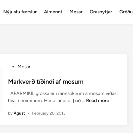
Nýjustu færslur
Almennt
Mosar
Grasnytjar
Gróðu
P
Mosar
o
s
Markverð tíðindi af mosum
t
AFARMIKIL gróska er í rannsóknum á mosum víðast
e
M
hvar í heiminum. Hér á landi er það …
Read more
d
a
i
by
Águst
•
February 20, 2013
r
n
k
v