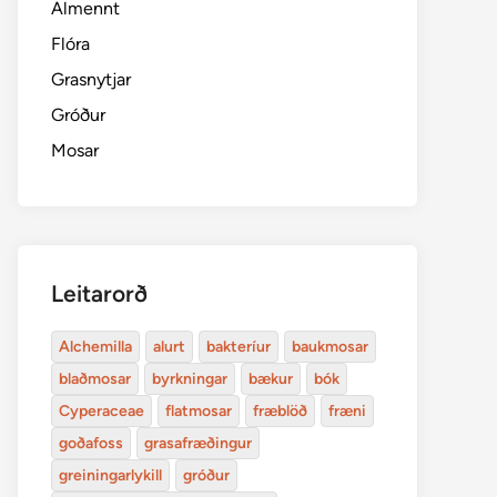
Almennt
Flóra
Grasnytjar
Gróður
Mosar
Leitarorð
Alchemilla
alurt
bakteríur
baukmosar
blaðmosar
byrkningar
bækur
bók
Cyperaceae
flatmosar
fræblöð
fræni
goðafoss
grasafræðingur
greiningarlykill
gróður