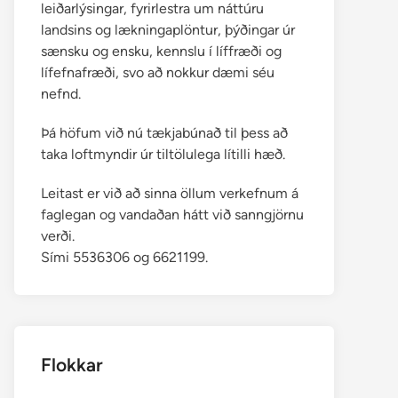
leiðarlýsingar, fyrirlestra um náttúru
landsins og lækningaplöntur, þýðingar úr
sænsku og ensku, kennslu í líffræði og
lífefnafræði, svo að nokkur dæmi séu
nefnd.
Þá höfum við nú tækjabúnað til þess að
taka loftmyndir úr tiltölulega lítilli hæð.
Leitast er við að sinna öllum verkefnum á
faglegan og vandaðan hátt við sanngjörnu
verði.
Sími 5536306 og 6621199.
Flokkar