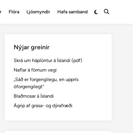
Switch
r
Flóra
Ljósmyndir
Hafa samband
Open
to
Search
dark
mode
Nýjar greinir
Skrá um háplöntur á Íslandi (pdf)
Naflar á förnum vegi
„Sáð er forgengilegu, en upprís
óforgengilegt“
Blaðmosar á Íslandi
Ágrip af grasa- og dýrafræði