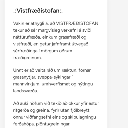
::Vistfræðistofan::
Vakin er athygli á, að VISTFRÆÐISTOFAN
tekur að sér margvísleg verkefni á sviði
náttúrufræða, einkum grasafræði og
vistfræði, en getur jafnframt útvegað
sérfræðinga í mörgum öðrum
fræðigreinum.
Unnt er að veita ráð um ræktun, fornar
grasanytjar, sveppa-sýkingar í
mannvirkjum, umhverfismat og nýtingu
landssvæða.
Að auki höfum við tekið að okkur yfirlestur
ritgerða og greina, fyrir utan fjölbreytt
önnur viðfangsefni eins og skipulagningu
ferðahópa, plöntugreiningar,