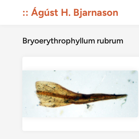
Skip
:: Ágúst H. Bjarnason
to
content
Bryoerythrophyllum rubrum