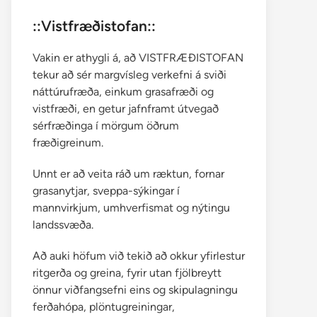
::Vistfræðistofan::
Vakin er athygli á, að VISTFRÆÐISTOFAN
tekur að sér margvísleg verkefni á sviði
náttúrufræða, einkum grasafræði og
vistfræði, en getur jafnframt útvegað
sérfræðinga í mörgum öðrum
fræðigreinum.
Unnt er að veita ráð um ræktun, fornar
grasanytjar, sveppa-sýkingar í
mannvirkjum, umhverfismat og nýtingu
landssvæða.
Að auki höfum við tekið að okkur yfirlestur
ritgerða og greina, fyrir utan fjölbreytt
önnur viðfangsefni eins og skipulagningu
ferðahópa, plöntugreiningar,