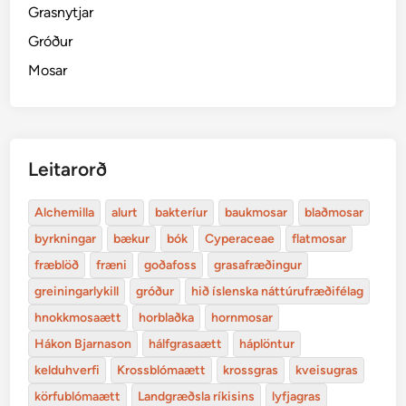
Grasnytjar
Gróður
Mosar
Leitarorð
Alchemilla
alurt
bakteríur
baukmosar
blaðmosar
byrkningar
bækur
bók
Cyperaceae
flatmosar
fræblöð
fræni
goðafoss
grasafræðingur
greiningarlykill
gróður
hið íslenska náttúrufræðifélag
hnokkmosaætt
horblaðka
hornmosar
Hákon Bjarnason
hálfgrasaætt
háplöntur
kelduhverfi
Krossblómaætt
krossgras
kveisugras
körfublómaætt
Landgræðsla ríkisins
lyfjagras