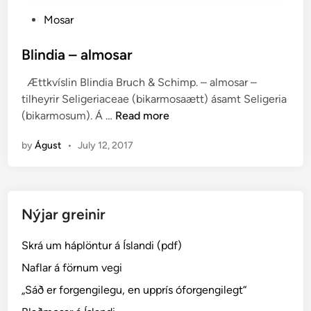
P
Mosar
o
s
Blindia – almosar
t
Ættkvíslin Blindia Bruch & Schimp. – almosar –
e
tilheyrir Seligeriaceae (bikarmosaætt) ásamt Seligeria
d
B
(bikarmosum). Á …
Read more
i
l
n
by
Águst
•
July 12, 2017
i
n
d
i
Nýjar greinir
a
–
Skrá um háplöntur á Íslandi (pdf)
a
l
Naflar á förnum vegi
m
„Sáð er forgengilegu, en upprís óforgengilegt“
o