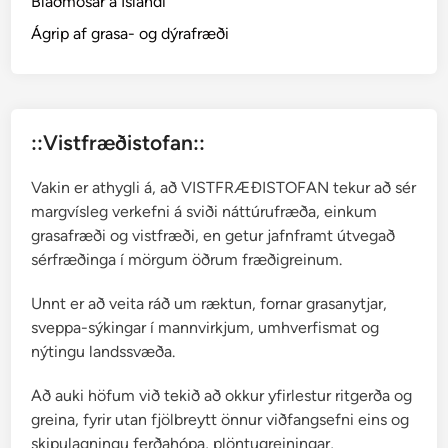
Blaðmosar á Íslandi
s
a
Ágrip af grasa- og dýrafræði
r
::Vistfræðistofan::
Vakin er athygli á, að VISTFRÆÐISTOFAN tekur að sér
margvísleg verkefni á sviði náttúrufræða, einkum
grasafræði og vistfræði, en getur jafnframt útvegað
sérfræðinga í mörgum öðrum fræðigreinum.
Unnt er að veita ráð um ræktun, fornar grasanytjar,
sveppa-sýkingar í mannvirkjum, umhverfismat og
nýtingu landssvæða.
Að auki höfum við tekið að okkur yfirlestur ritgerða og
greina, fyrir utan fjölbreytt önnur viðfangsefni eins og
skipulagningu ferðahópa, plöntugreiningar,