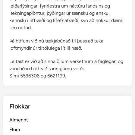
leiðarlýsingar, fyrirlestra um náttúru landsins og
lækningaplöntur, þýðingar úr sænsku og ensku,
kennslu í líffræði og lífefnafræði, svo að nokkur dæmi
séu nefnd.
Þá höfum við nú tækjabúnað til þess að taka
loftmyndir úr tiltölulega lítilli hæð.
Leitast er við að sinna öllum verkefnum á faglegan og
vandaðan hátt við sanngjörnu verði.
Sími 5536306 og 6621199.
Flokkar
Almennt
Flóra