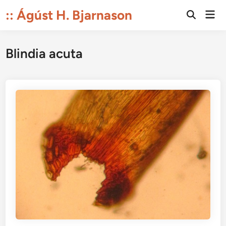
Skip
:: Ágúst H. Bjarnason
Mai
to
Open
Men
Search
content
Blindia acuta