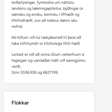
leiðarlýsingar, fyrirlestra um náttúru
landsins og lækningaplöntur, þýðingar úr
sænsku og ensku, kennslu í líffræði og
lífefnafræði, svo að nokkur dæmi séu
nefnd.
Þá höfum við nú tækjabúnað til þess að
taka loftmyndir úr tiltölulega lítilli hæð.
Leitast er við að sinna öllum verkefnum á
faglegan og vandaðan hátt við sanngjörnu
verði.
Sími 5536306 og 6621199.
Flokkar