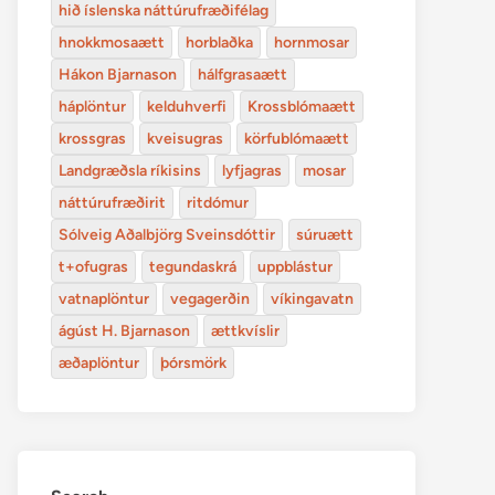
hið íslenska náttúrufræðifélag
hnokkmosaætt
horblaðka
hornmosar
Hákon Bjarnason
hálfgrasaætt
háplöntur
kelduhverfi
Krossblómaætt
krossgras
kveisugras
körfublómaætt
Landgræðsla ríkisins
lyfjagras
mosar
náttúrufræðirit
ritdómur
Sólveig Aðalbjörg Sveinsdóttir
súruætt
t+ofugras
tegundaskrá
uppblástur
vatnaplöntur
vegagerðin
víkingavatn
ágúst H. Bjarnason
ættkvíslir
æðaplöntur
þórsmörk