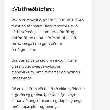
::Vistfræðistofan::
Vakin er athygli á, að VISTFRÆÐISTOFAN
tekur að sér margvísleg verkefni á sviði
náttúrufræða, einkum grasafræði og
vistfræði, en getur jafnframt útvegað
sérfræðinga í mörgum öðrum
fræðigreinum.
Unnt er að veita ráð um ræktun, fornar
grasanytjar, sveppa-sýkingar í
mannvirkjum, umhverfismat og nýtingu
landssvæða.
Að auki höfum við tekið að okkur yfirlestur
ritgerða og greina, fyrir utan fjölbreytt
önnur viðfangsefni eins og skipulagningu
ferðahópa, plöntugreiningar,