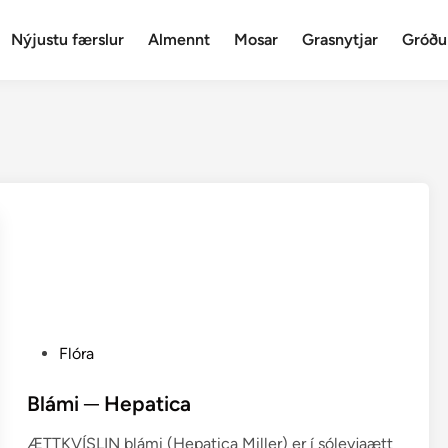
Nýjustu færslur
Almennt
Mosar
Grasnytjar
Gróðu
P
Flóra
o
s
Blámi ─ Hepatica
t
ÆTTKVÍSLIN blámi (Hepatica Miller) er í sóleyjaætt