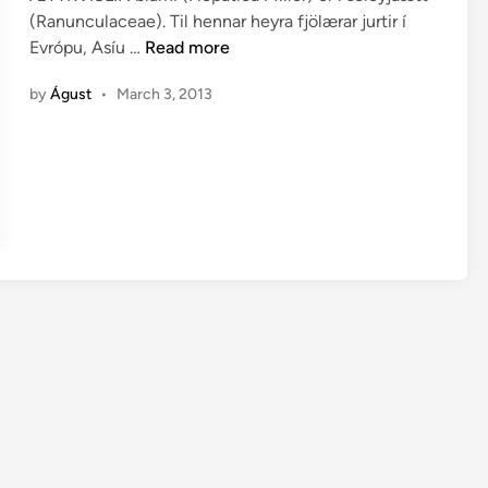
e
(Ranunculaceae). Til hennar heyra fjölærar jurtir í
d
B
Evrópu, Asíu …
Read more
i
l
n
by
Águst
•
March 3, 2013
á
m
i
─
H
e
p
a
t
i
c
a