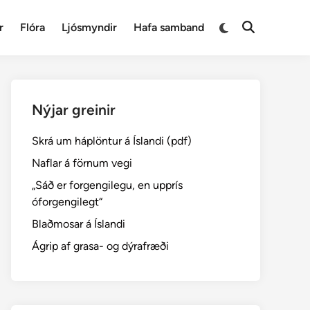
Switch
r
Flóra
Ljósmyndir
Hafa samband
Open
to
Search
dark
mode
Nýjar greinir
Skrá um háplöntur á Íslandi (pdf)
Naflar á förnum vegi
„Sáð er forgengilegu, en upprís
óforgengilegt“
Blaðmosar á Íslandi
Ágrip af grasa- og dýrafræði