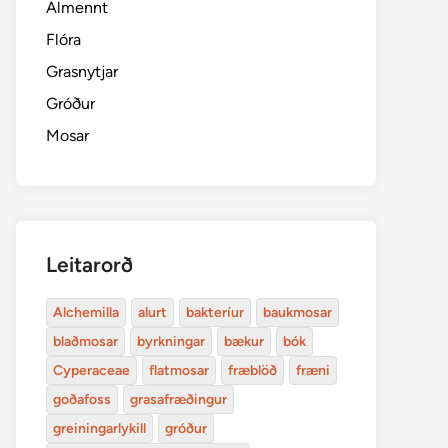
Almennt
Flóra
Grasnytjar
Gróður
Mosar
Leitarorð
Alchemilla
alurt
bakteríur
baukmosar
blaðmosar
byrkningar
bækur
bók
Cyperaceae
flatmosar
fræblöð
fræni
goðafoss
grasafræðingur
greiningarlykill
gróður