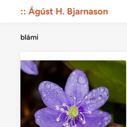
Skip
:: Ágúst H. Bjarnason
to
content
blámi