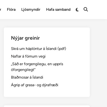
Switch
r
Flóra
Ljósmyndir
Hafa samband
Open
to
Search
dark
mode
Nýjar greinir
Skrá um háplöntur á Íslandi (pdf)
Naflar á förnum vegi
„Sáð er forgengilegu, en upprís
óforgengilegt“
Blaðmosar á Íslandi
Ágrip af grasa- og dýrafræði