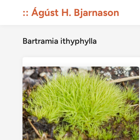
Skip
:: Ágúst H. Bjarnason
to
content
Bartramia ithyphylla