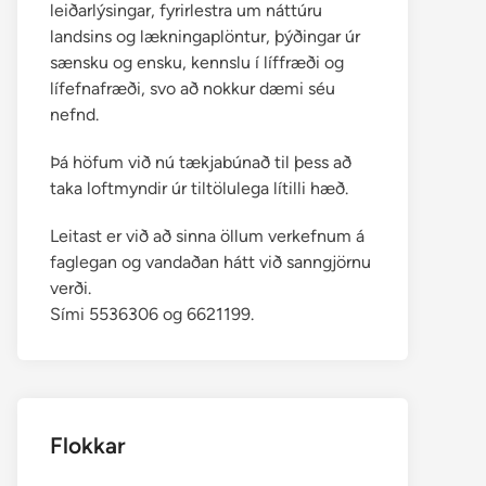
leiðarlýsingar, fyrirlestra um náttúru
landsins og lækningaplöntur, þýðingar úr
sænsku og ensku, kennslu í líffræði og
lífefnafræði, svo að nokkur dæmi séu
nefnd.
Þá höfum við nú tækjabúnað til þess að
taka loftmyndir úr tiltölulega lítilli hæð.
Leitast er við að sinna öllum verkefnum á
faglegan og vandaðan hátt við sanngjörnu
verði.
Sími 5536306 og 6621199.
Flokkar