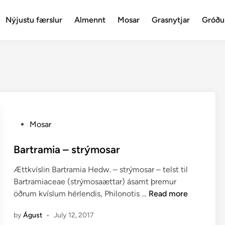
Nýjustu færslur
Almennt
Mosar
Grasnytjar
Gróðu
P
Mosar
o
s
Bartramia – strýmosar
t
Ættkvíslin Bartramia Hedw. – strýmosar – telst til
e
Bartramiaceae (strýmosaættar) ásamt þremur
d
B
öðrum kvíslum hérlendis, Philonotis …
Read more
i
a
n
by
Águst
•
July 12, 2017
r