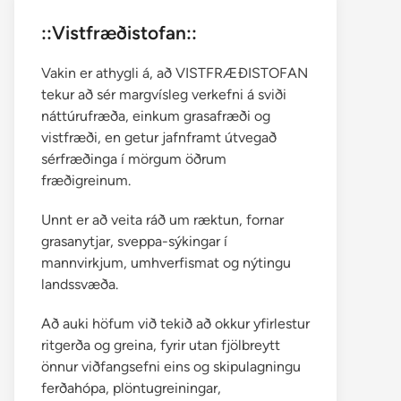
::Vistfræðistofan::
Vakin er athygli á, að VISTFRÆÐISTOFAN
tekur að sér margvísleg verkefni á sviði
náttúrufræða, einkum grasafræði og
vistfræði, en getur jafnframt útvegað
sérfræðinga í mörgum öðrum
fræðigreinum.
Unnt er að veita ráð um ræktun, fornar
grasanytjar, sveppa-sýkingar í
mannvirkjum, umhverfismat og nýtingu
landssvæða.
Að auki höfum við tekið að okkur yfirlestur
ritgerða og greina, fyrir utan fjölbreytt
önnur viðfangsefni eins og skipulagningu
ferðahópa, plöntugreiningar,