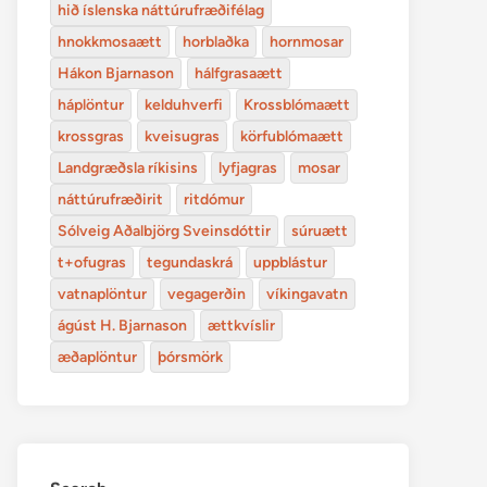
hið íslenska náttúrufræðifélag
hnokkmosaætt
horblaðka
hornmosar
Hákon Bjarnason
hálfgrasaætt
háplöntur
kelduhverfi
Krossblómaætt
krossgras
kveisugras
körfublómaætt
Landgræðsla ríkisins
lyfjagras
mosar
náttúrufræðirit
ritdómur
Sólveig Aðalbjörg Sveinsdóttir
súruætt
t+ofugras
tegundaskrá
uppblástur
vatnaplöntur
vegagerðin
víkingavatn
ágúst H. Bjarnason
ættkvíslir
æðaplöntur
þórsmörk