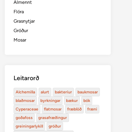
Almennt
Flóra
Grasnytjar
Gróður
Mosar
Leitarorð
Alchemilla
alurt
bakteríur
baukmosar
blaðmosar
byrkningar
bækur
bók
Cyperaceae
flatmosar
fræblöð
fræni
goðafoss
grasafræðingur
greiningarlykill
gróður