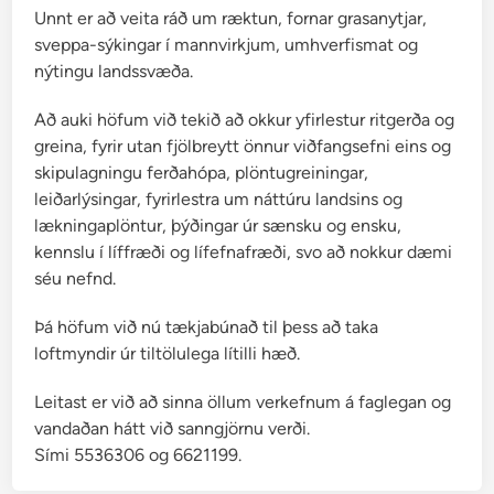
Unnt er að veita ráð um ræktun, fornar grasanytjar,
sveppa-sýkingar í mannvirkjum, umhverfismat og
nýtingu landssvæða.
Að auki höfum við tekið að okkur yfirlestur ritgerða og
greina, fyrir utan fjölbreytt önnur viðfangsefni eins og
skipulagningu ferðahópa, plöntugreiningar,
leiðarlýsingar, fyrirlestra um náttúru landsins og
lækningaplöntur, þýðingar úr sænsku og ensku,
kennslu í líffræði og lífefnafræði, svo að nokkur dæmi
séu nefnd.
Þá höfum við nú tækjabúnað til þess að taka
loftmyndir úr tiltölulega lítilli hæð.
Leitast er við að sinna öllum verkefnum á faglegan og
vandaðan hátt við sanngjörnu verði.
Sími 5536306 og 6621199.