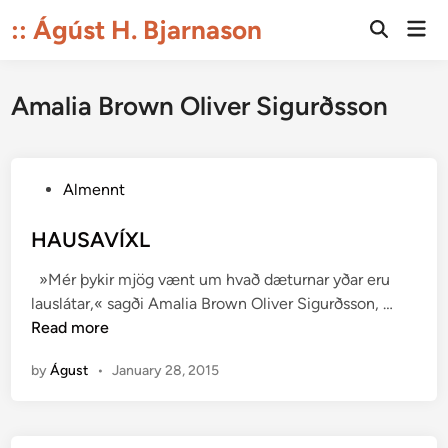
Skip
:: Ágúst H. Bjarnason
Mai
to
Open
Men
Search
content
Amalia Brown Oliver Sigurðsson
P
Almennt
o
s
HAUSAVÍXL
t
»Mér þykir mjög vænt um hvað dæturnar yðar eru
e
H
lauslátar,« sagði Amalia Brown Oliver Sigurðsson, …
d
A
Read more
i
U
n
by
Águst
•
January 28, 2015
S
A
V
Í