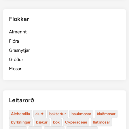
Flokkar
Almennt
Flóra
Grasnytjar
Gróður
Mosar
Leitarorð
Alchemilla
alurt
bakteríur
baukmosar
blaðmosar
byrkningar
bækur
bók
Cyperaceae
flatmosar