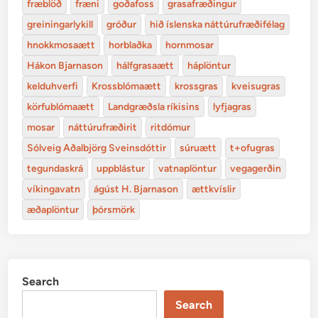
fræblöð
fræni
goðafoss
grasafræðingur
greiningarlykill
gróður
hið íslenska náttúrufræðifélag
hnokkmosaætt
horblaðka
hornmosar
Hákon Bjarnason
hálfgrasaætt
háplöntur
kelduhverfi
Krossblómaætt
krossgras
kveisugras
körfublómaætt
Landgræðsla ríkisins
lyfjagras
mosar
náttúrufræðirit
ritdómur
Sólveig Aðalbjörg Sveinsdóttir
súruætt
t+ofugras
tegundaskrá
uppblástur
vatnaplöntur
vegagerðin
víkingavatn
ágúst H. Bjarnason
ættkvíslir
æðaplöntur
þórsmörk
Search
Search