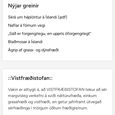
Nýjar greinir
X
L
Skrá um háplöntur á Íslandi (pdf)
Naflar á förnum vegi
„Sáð er forgengilegu, en upprís óforgengilegt“
Blaðmosar á Íslandi
Ágrip af grasa- og dýrafræði
::Vistfræðistofan::
Vakin er athygli á, að VISTFRÆÐISTOFAN tekur að sér
margvísleg verkefni á sviði náttúrufræða, einkum
grasafræði og vistfræði, en getur jafnframt útvegað
sérfræðinga í mörgum öðrum fræðigreinum.